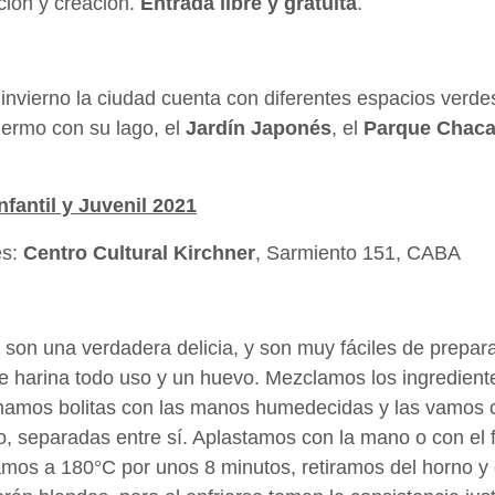
ción y creación.
Entrada libre y gratuita
.
 invierno la ciudad cuenta con diferentes espacios verd
lermo con su lago, el
Jardín Japonés
, el
Parque Chac
nfantil y Juvenil 2021
es:
Centro Cultural Kirchner
, Sarmiento 151, CABA
son una verdadera delicia, y son muy fáciles de prepara
de harina todo uso y un huevo. Mezclamos los ingredient
mamos bolitas con las manos humedecidas y las vamos 
o, separadas entre sí. Aplastamos con la mano o con el
amos a 180°C por unos 8 minutos, retiramos del horno y 