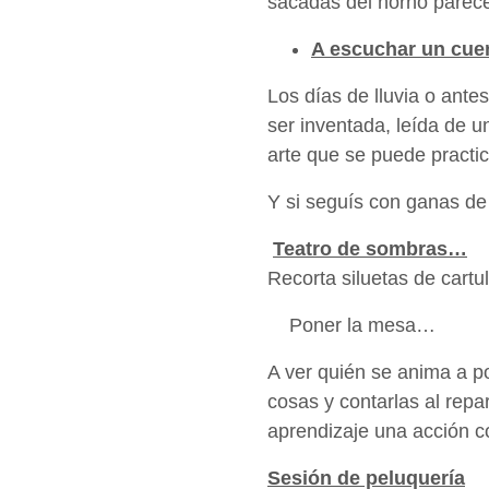
sacadas del horno parecer
A escuchar un cu
Los días de lluvia o ante
ser inventada, leída de u
arte que se puede pract
Y si seguís con ganas de
Teatro de sombras…
Recorta siluetas de cart
Poner la mesa…
A ver quién se anima a 
cosas y contarlas al rep
aprendizaje una acción co
Sesión de peluquería