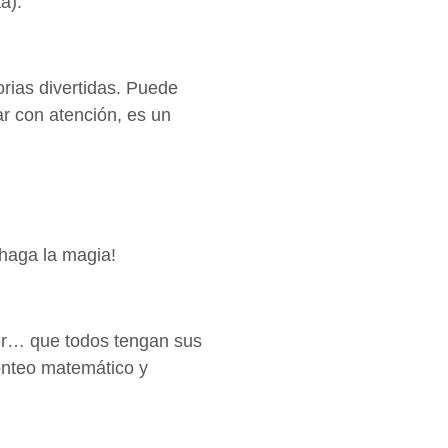
a).
orias divertidas. Puede
ar con atención, es un
 haga la magia!
er… que todos tengan sus
conteo matemático y