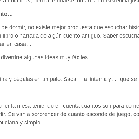
án blandas, pero al enfriarse toman la consistencia just
ento…
s de dormir, no existe mejor propuesta que escuchar hist
n libro o narrada de algún cuento antiguo. Saber escuch
icar en casa…
 divertirte algunas ideas muy fáciles…
ulina y pégalas en un palo. Saca la linterna y… ¡que se
poner la mesa teniendo en cuenta cuantos son para com
artir. Se van a sorprender de cuanto esconde de juego, 
tidiana y simple.